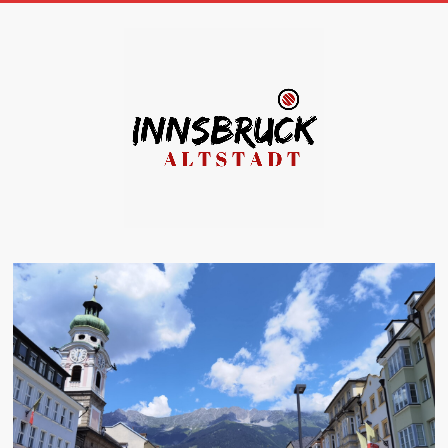
Zum
Inhalt
springen
INNSBRUCK
ALTSTADT
So
schön
ist
die