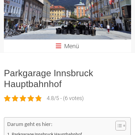
Altstadt
Innsbruck
in
TIROL
Menü
Parkgarage Innsbruck
Hauptbahnhof
4.8/5 - (6 votes)
Darum geht es hier:
Parkgarage Innsbruck Hauptbahnhof