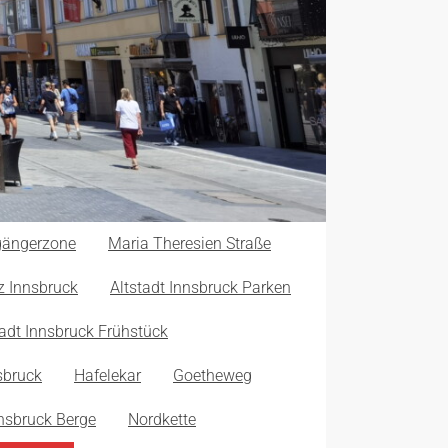
ßgängerzone
Maria Theresien Straße
z Innsbruck
Altstadt Innsbruck Parken
tadt Innsbruck Frühstück
sbruck
Hafelekar
Goetheweg
nsbruck Berge
Nordkette