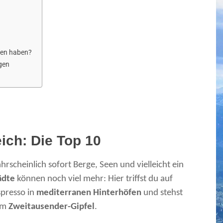
ehen haben?
gen
ich: Die Top 10
rscheinlich sofort Berge, Seen und vielleicht ein
ädte
können noch viel mehr: Hier triffst du auf
spresso in
mediterranen Hinterhöfen
und stehst
em
Zweitausender-Gipfel
.