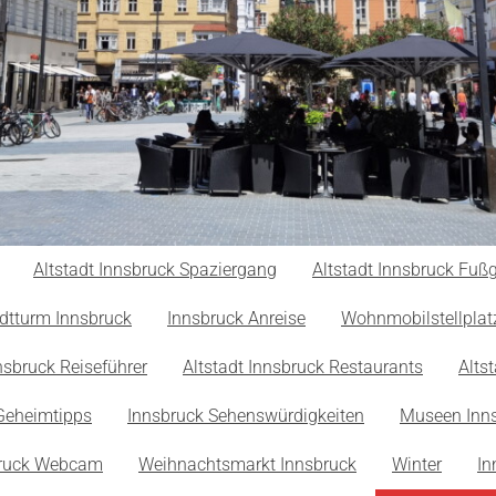
Altstadt Innsbruck Spaziergang
Altstadt Innsbruck Fu
dtturm Innsbruck
Innsbruck Anreise
Wohnmobilstellplat
nsbruck Reiseführer
Altstadt Innsbruck Restaurants
Alts
Geheimtipps
Innsbruck Sehenswürdigkeiten
Museen Inn
bruck Webcam
Weihnachtsmarkt Innsbruck
Winter
In