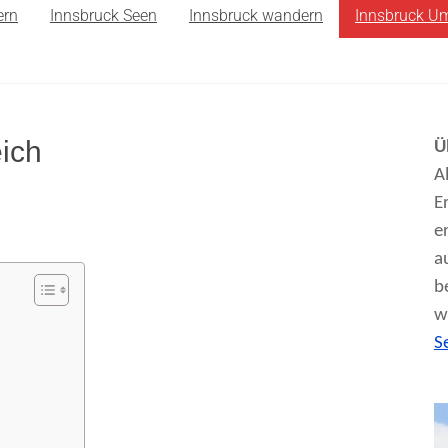
ern
Innsbruck Seen
Innsbruck wandern
Innsbruck U
ich
Ü
A
E
e
a
b
w
S