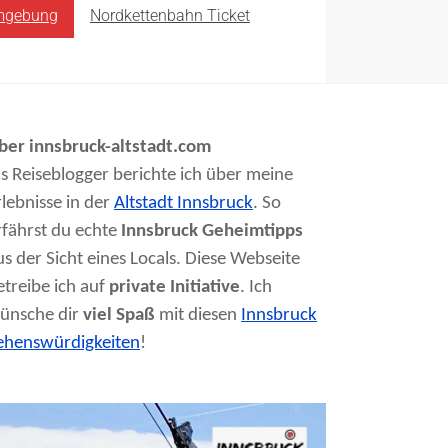
mgebung
Nordkettenbahn Ticket
ber innsbruck-altstadt.com
ls Reiseblogger berichte ich über meine
rlebnisse in der
Altstadt Innsbruck
. So
rfährst du echte
Innsbruck Geheimtipps
us der Sicht eines Locals. Diese Webseite
etreibe ich auf
private Initiative
. Ich
ünsche dir
viel Spaß
mit diesen
Innsbruck
ehenswürdigkeiten
!