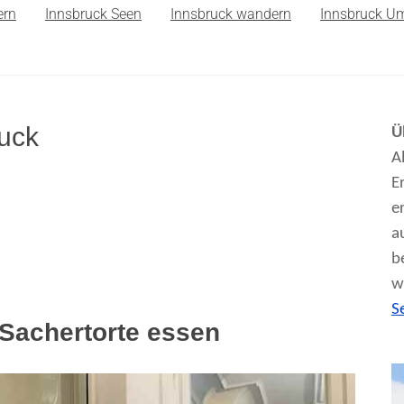
ern
Innsbruck Seen
Innsbruck wandern
Innsbruck U
uck
Ü
A
E
e
a
b
w
S
 Sachertorte essen