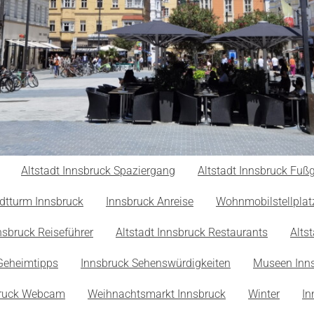
Altstadt Innsbruck Spaziergang
Altstadt Innsbruck Fu
dtturm Innsbruck
Innsbruck Anreise
Wohnmobilstellplat
nsbruck Reiseführer
Altstadt Innsbruck Restaurants
Alts
Geheimtipps
Innsbruck Sehenswürdigkeiten
Museen Inn
bruck Webcam
Weihnachtsmarkt Innsbruck
Winter
In