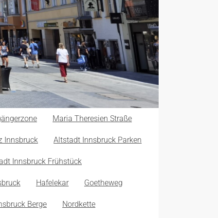
ßgängerzone
Maria Theresien Straße
z Innsbruck
Altstadt Innsbruck Parken
tadt Innsbruck Frühstück
sbruck
Hafelekar
Goetheweg
nsbruck Berge
Nordkette