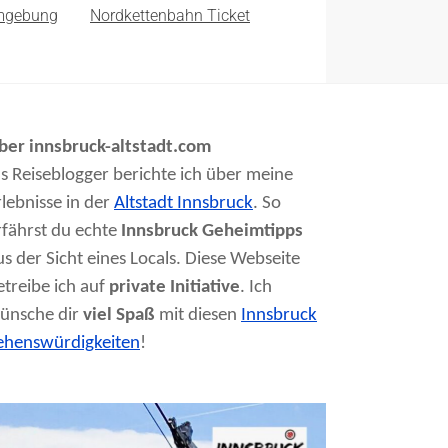
mgebung
Nordkettenbahn Ticket
ber innsbruck-altstadt.com
ls Reiseblogger berichte ich über meine
rlebnisse in der
Altstadt Innsbruck
. So
rfährst du echte
Innsbruck Geheimtipps
us der Sicht eines Locals. Diese Webseite
etreibe ich auf
private Initiative
. Ich
ünsche dir
viel Spaß
mit diesen
Innsbruck
ehenswürdigkeiten
!