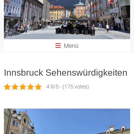
Altstadt
Innsbruck
in
TIROL
Menü
Innsbruck Sehenswürdigkeiten
4.9/5 - (175 votes)