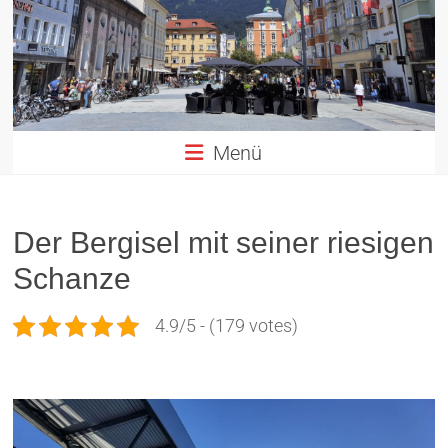
Altstadt
Innsbruck
in
TIROL
Menü
Der Bergisel mit seiner riesigen
Schanze
4.9/5 - (179 votes)