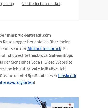
mgebung
Nordkettenbahn Ticket
ber innsbruck-altstadt.com
ls Reiseblogger berichte ich über meine
rlebnisse in der
Altstadt Innsbruck
. So
rfährst du echte
Innsbruck Geheimtipps
us der Sicht eines Locals. Diese Webseite
etreibe ich auf
private Initiative
. Ich
ünsche dir
viel Spaß
mit diesen
Innsbruck
ehenswürdigkeiten
!