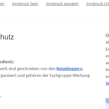
ern
Innsbruck Seen
Innsbruck wandern
Innsbruck U
hutz
Ü
A
E
e
edienG:
a
werk sind geschrieben von den
Reisebloggern
.
b
organisiert und gehören der Fachgruppe Werbung
w
S
.