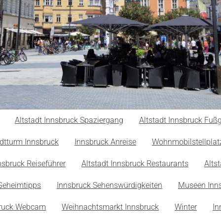
Altstadt Innsbruck Spaziergang
Altstadt Innsbruck Fu
dtturm Innsbruck
Innsbruck Anreise
Wohnmobilstellplat
nsbruck Reiseführer
Altstadt Innsbruck Restaurants
Alts
Geheimtipps
Innsbruck Sehenswürdigkeiten
Museen Inn
bruck Webcam
Weihnachtsmarkt Innsbruck
Winter
In