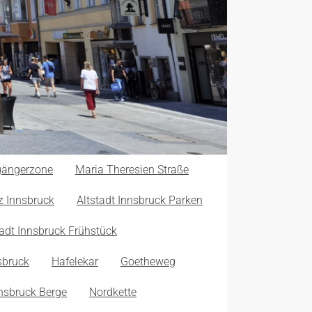
ßgängerzone
Maria Theresien Straße
z Innsbruck
Altstadt Innsbruck Parken
tadt Innsbruck Frühstück
sbruck
Hafelekar
Goetheweg
nsbruck Berge
Nordkette