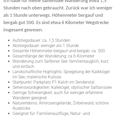
Ich habe für meine Salfeinssee Wanderung etwa 1,5
Stunden nach oben gebraucht. Zurück war ich weniger
als 1 Stunde unterwegs. Höhenmeter bergauf und
bergab gut 500. Es sind etwa 6 Kilometer Wegstrecke
insgesamt gewesen.
Aufstiegsdauer: ca. 1,5 Stunden
Abstiegsdauer: weniger als 1 Stunde
Gesamte Höhenmeter bergauf und bergab: ca. 500
Gesamtlänge der Wanderung: ca 6 Kilometer
Wanderung zum Salfeiner See: familientauglich, kurz
und einfach
Landschaftliche Highlights: Spiegelung der Kalkkögel
im See, malerische Kulisse
Startpunkt: Parkplatz P1 Kalch im Senderstal
Sehenswürdigkeiten: Kalkkögel, idyllischer Salfainssee
Geringe Schwierigkeit: auch für weniger erfahrene
Wanderer geeignet
Naturerlebnis: Almrosengelände, Zirbenwald, schöne
Ausblicke
Geeignet für: Familienausflüge, Natur- und