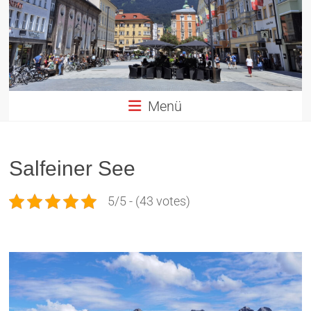
Altstadt
Innsbruck
in
TIROL
Menü
Salfeiner See
5/5 - (43 votes)