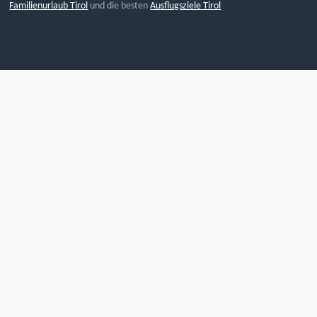
Familienurlaub Tirol
und die besten
Ausflugsziele Tirol