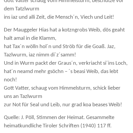
Gott Vatter schaug vom Himmelsturm, beschütze vor
dem Tatzlwurm
ins iaz und alli Zeit, die Mensch´n, Viech und Leit!
Der Mauggeler Hias hat a kotzngrobs Weib, dös geaht
halt amal in die Klamm,
hat Tax´n wölln hol´n und Ströb für die Goaß. Jaz,
Tazlwurm, iaz nimm di´z´samm!
Und in Wurm packt der Graus´n, verkriacht si´ins Loch,
hat´n neamd mehr gsöchn – ´s beasi Weib, das lebt
noch!
Gott Vatter, schaug vom Himmelsturm, schick lieber
uns an Tazlwurm
zur Not für Seal und Leib, nur grad koa beases Weib!
Quelle: J. Pöll, Stimmen der Heimat. Gesammelte
heimatkundliche Tiroler Schriften (1940) 117 ff.