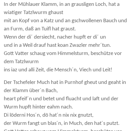
In der Mühlauer Klamm, in an grausligen Loch, hat a
wiatiger Tatzlwurm ghaust
mit an Kopf von a Katz und an gschwollenen Bauch und
an Furm, daß an Tuifl hat graust.
Wenn der di´ dersiecht, nacher hupft er di´ un
und in a Weil drauf hast koan Zwazler mehr´tun.
Gott Vatter schaug vom Himmelsturm, beschütze vor
dem Tatzlwurm
ins iaz und alli Zeit, die Mensch´n, Viech und Leit!
Der Tschefeler Much hat in Purnhof gheut und geaht in
der Klamm über´n Bach,
heart pfeif´n und betet und fluacht und laft und der
Wurm hupft hinter eahm nach.
Di löderni Hos´n, dö hat´n nix nix gnutzt,
der Wurm fangt un blas´n, in Much, den hat´s putzt.