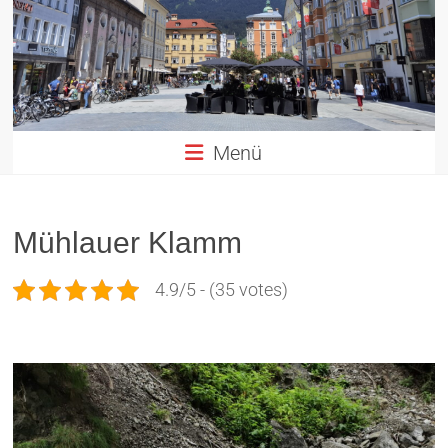
Altstadt
Innsbruck
in
TIROL
Menü
Mühlauer Klamm
4.9/5 - (35 votes)