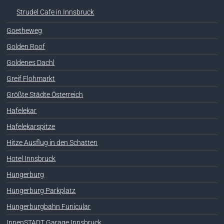
Strudel Cafe in Innsbruck
Goetheweg
Golden Roof
Goldenes Dachl
Greif Flohmarkt
Größte Städte Österreich
Hafelekar
Hafelekarspitze
Hitze Ausflug in den Schatten
Hotel Innsbruck
Hungerburg
Hungerburg Parkplatz
Hungerburgbahn Funicular
InnenSTADT Garage Innsbruck