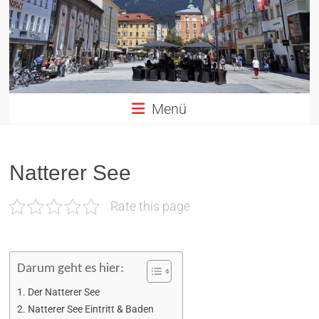
Altstadt
Innsbruck
in
TIROL
Menü
Natterer See
Rate this page
Darum geht es hier:
Der Natterer See
Natterer See Eintritt & Baden