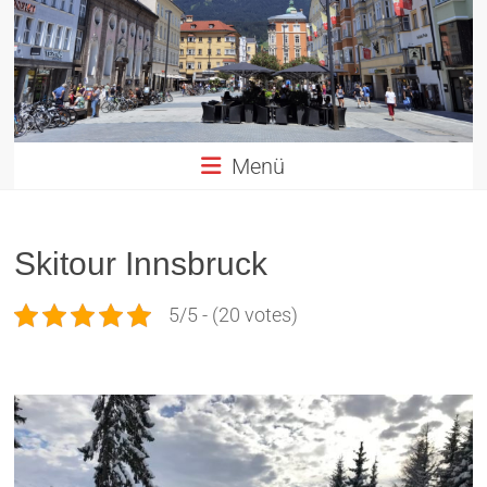
Altstadt
Innsbruck
in
TIROL
Menü
Skitour Innsbruck
5/5 - (20 votes)