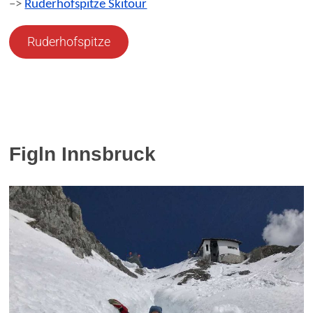
–>
Ruderhofspitze Skitour
Ruderhofspitze
Figln Innsbruck